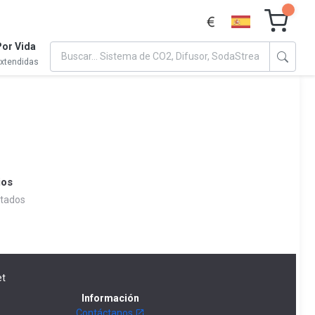
Por Vida
extendidas
ios
ntados
t
Información
Contáctanos