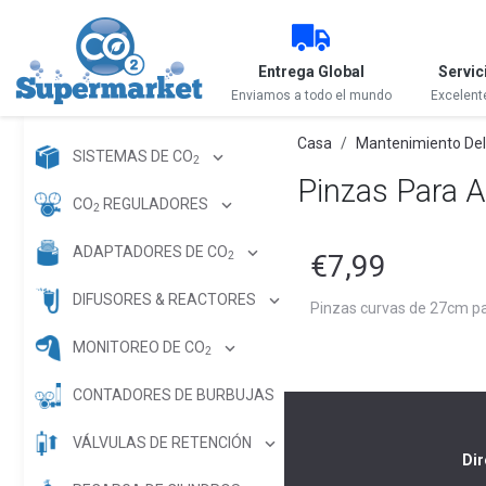
Entrega Global
Servic
Enviamos a todo el mundo
Excelent
Casa
Mantenimiento Del
SISTEMAS DE CO
2
Pinzas Para A
CO
REGULADORES
2
ADAPTADORES DE CO
€7,99
2
DIFUSORES & REACTORES
Pinzas curvas de 27cm pa
MONITOREO DE CO
2
CONTADORES DE BURBUJAS
VÁLVULAS DE RETENCIÓN
Dir