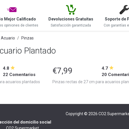
io Mejor Calificado
Devoluciones Gratuitas
Soporte de 
es opiniones de clientes
Satisfacción garantizada
Con garantías 
 Acuario
Pinzas
cuario Plantado
4.8
4.7
€7,99
22 Comentarios
20 Comentar
ra acuarios plantados
Pinzas rectas de 27 cm para acuarios pla
Copyright © 2026
CO2 Supermarke
ección del domicilio social
CO2 Supermarket