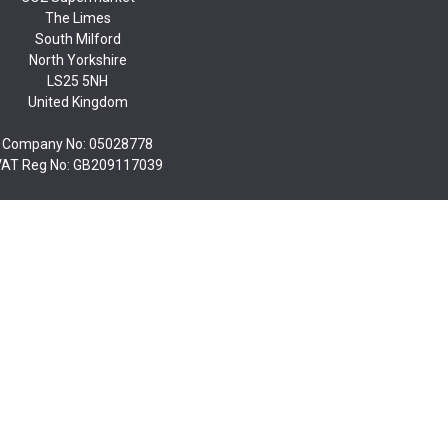
The Limes
South Milford
North Yorkshire
LS25 5NH
United Kingdom
Company No: 05028778
VAT Reg No: GB209117039