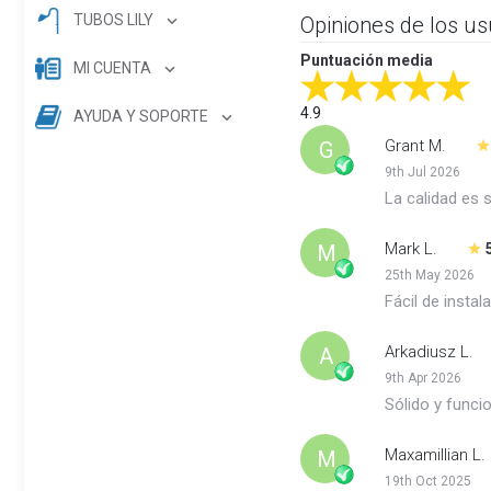
TUBOS LILY
Opiniones de los us
Puntuación media
MI CUENTA
4.9
AYUDA Y SOPORTE
Grant M.
G
9th Jul 2026
La calidad es 
Mark L.
M
25th May 2026
Fácil de insta
Arkadiusz L.
A
9th Apr 2026
Sólido y funci
Maxamillian L.
M
19th Oct 2025