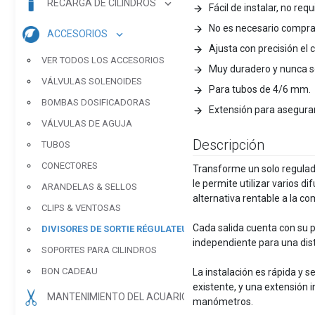
RECARGA DE CILINDROS
Fácil de instalar, no re
No es necesario comprar 
ACCESORIOS
Ajusta con precisión el 
VER TODOS LOS ACCESORIOS
Muy duradero y nunca s
VÁLVULAS SOLENOIDES
Para tubos de 4/6 mm.
BOMBAS DOSIFICADORAS
Extensión para asegurar
VÁLVULAS DE AGUJA
Descripción
TUBOS
CONECTORES
Transforme un solo regulado
le permite utilizar varios d
ARANDELAS & SELLOS
alternativa rentable a la c
CLIPS & VENTOSAS
Cada salida cuenta con su pr
DIVISORES DE SORTIE RÉGULATEUR
independiente para una dis
SOPORTES PARA CILINDROS
BON CADEAU
La instalación es rápida y s
existente, y una extensión i
MANTENIMIENTO DEL ACUARIO
manómetros.