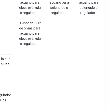
acuario para
acuario para
acuario para
electroválvula
solenoide o
solenoide o
o regulador
regulador
regulador
Divisor de CO2
de 6 vías para
acuario para
electroválvula
o regulador
 lo que
 Es una
egulador
y los