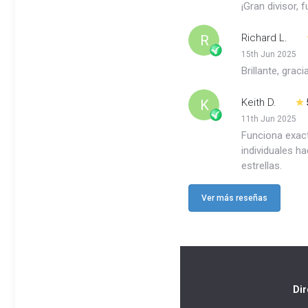
¡Gran divisor,
Richard L.
R
15th Jun 2025
Brillante, grac
Keith D.
K
11th Jun 2025
Funciona exact
individuales h
estrellas.
Ver más reseñas
Dir