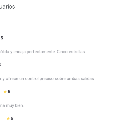
uarios
5
sólida y encaja perfectamente. Cinco estrellas.
5
lar y ofrece un control preciso sobre ambas salidas
5
ona muy bien.
5