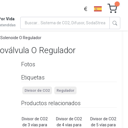
Por Vida
extendidas
a Solenoide O Regulador
roválvula O Regulador
Fotos
Etiquetas
Divisor de CO2
Regulador
Productos relacionados
Divisor de CO2
Divisor de CO2
Divisor de CO2
de 3 vías para
de 4 vías para
de 5 vías para