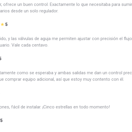
lar, ofrece un buen control. Exactamente lo que necesitaba para sumin
rios desde un solo regulador.
5
do, y las válvulas de aguja me permiten ajustar con precisión el fluj
ario. Vale cada centavo.
5
tamente como se esperaba y ambas salidas me dan un control prec
ue comprar equipo adicional, así que estoy muy contento con él.
5
ones, fácil de instalar. ¡Cinco estrellas en todo momento!
5