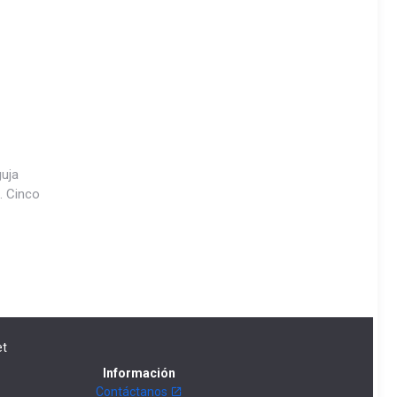
guja
. Cinco
t
Información
Contáctanos