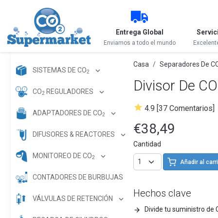
Entrega Global
Servic
Enviamos a todo el mundo
Excelent
Casa
Separadores De C
SISTEMAS DE CO
2
Divisor De CO
CO
REGULADORES
2
4.9 [37 Comentarios]
ADAPTADORES DE CO
2
€38,49
DIFUSORES & REACTORES
Cantidad
MONITOREO DE CO
2
Añadir al carr
CONTADORES DE BURBUJAS
Hechos clave
VÁLVULAS DE RETENCIÓN
Divide tu suministro de 