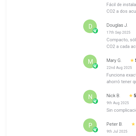
Fácil de insta
CO2 a dos acua
Douglas J.
D
17th Sep 2025
Compacto, sóli
CO2 a cada acu
Mary G.
M
22nd Aug 2025
Funciona exac
ahorró tener q
Nick B.
N
9th Aug 2025
Sin complicaci
Peter B.
P
9th Jul 2025