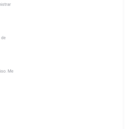
istrar
o de
iso. Me